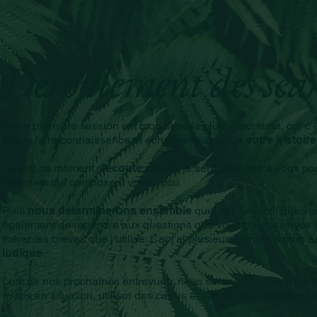
Déroulement des séa
Notre première session est mon sens la plus importante, car c'
allons faire connaissance et échanger autour de
votre histoire
Durant ce moment d'
écoute active
, je serai amenée à vous po
éléments qui composent votre vécu.
Puis
nous déterminerons ensemble
quel est l'objectif que v
également de répondre aux questions que vous pourriez avoir q
thérapies brèves que j'utilise. Car j'ai plusieurs cordes à mon a
ludique
.
Lors de nos prochaines entrevues, nous serons amenés à nous 
mises en situation, utiliser des cartes et des objets symboliqu