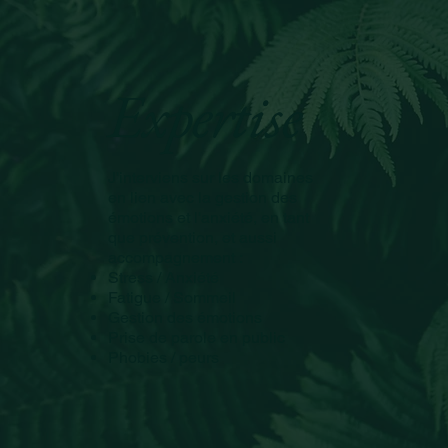
Expertise
J'interviens sur les domaines
en lien avec la gestion des
émotions et l'anxiété, en tant
que prévention, et aussi
accompagnement :
Stress / Anxiété
Fatigue / Sommeil
Gestion des émotions
Prise de parole en public
Phobies / peurs