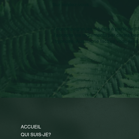
Sur rendez-vous
J’accompagne les adultes à partir de 1
J'accepte les règlements par cartes ba
l'hypnose. Aussi, une facture vous sera
ACCUEIL
QUI SUIS-JE?