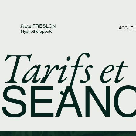
Prisca
FRESLON
ACCUEI
Hypnothérapeute
Tarifs et
SÉAN