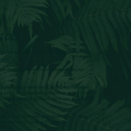
nces
est une prise de contact durant laquelle nous
.
ser des questions afin de comprendre les
ous souhaitez atteindre. Cet entretien permet
uant à l'hypnose ericksonienne et les outils de
rc et ma pratique s'inscrit dans une
approche
déplacer, faire des exercices debout, des
es et des outils comme l'hypnose.