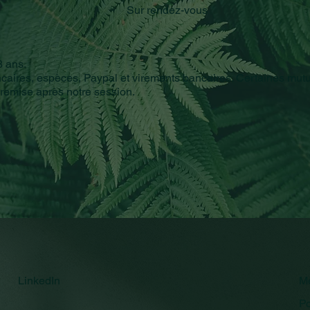
Sur rendez-vous
8 ans.
ncaires, espèces, Paypal et virements bancaires. Certaines mut
 remise après notre session.
LinkedIn
Me
Po